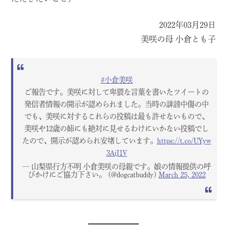
2022年03月29日
美咲の母 小倉とも子
#小倉美咲
ご報告です。美咲に対して卑猥な言葉を書いたツイートの
発信者情報の開示が認められました。当時の誹謗中傷の中
でも、美咲に対するこれらの投稿は最も許せないもので、
美咲や12歳の姉にも絶対に見せるわけにいかない投稿でし
たので、開示が認められ安堵しています。
https://t.co/UYyw
3AiJ1V
— 山梨県行方不明 小倉美咲の母親です。娘の情報提供の呼
びかけにご協力下さい。 (@dogcatbuddy)
March 25, 2022