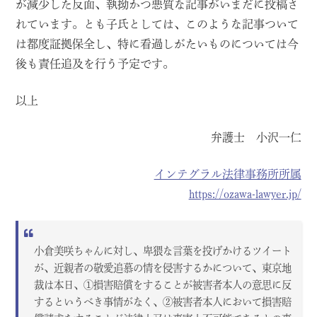
が減少した反面、執拗かつ悪質な記事がいまだに投稿さ
れています。とも子氏としては、このような記事ついて
は都度証拠保全し、特に看過しがたいものについては今
後も責任追及を行う予定です。
以上
弁護士 小沢一仁
インテグラル法律事務所所属
https://ozawa-lawyer.jp/
小倉美咲ちゃんに対し、卑猥な言葉を投げかけるツイート
が、近親者の敬愛追慕の情を侵害するかについて、東京地
裁は本日、①損害賠償をすることが被害者本人の意思に反
するというべき事情がなく、②被害者本人において損害賠