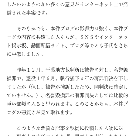
しかいいようのない多くの意見がインターネット上で発
信された事案です。
そのなかでも、本件ブログの影響力は強く、本件ブ
ログの内容に共感した人たちが、ＳＮＳやインターネッ
ト掲示板、動画配信サイト、ブログ等でとも子氏をさら
に中傷しました。
昨年１２月、千葉地方裁判所は被告に対し、名誉毀
損罪で、懲役１年６月、執行猶予４年の有罪判決を下し
ましたが（但し、被告が控訴したため、同判決は確定し
ていません。）、名誉毀損罪の有罪判決としては比較的
重い部類に入ると思われます。このことからも、本件ブ
ログの悪質さが見て取れます。
このような悪質な記事を執拗に投稿した人物に対