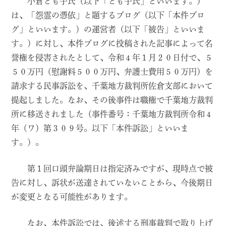
小倉とも子氏（以下「とも子氏」といいます。）
は、「怨霊の憑依」と題するブログ（以下「本件ブロ
グ」といいます。）の運営者（以下「被告」といいま
す。）に対し、本件ブログに投稿された記事によって名
誉権を侵害されたとして、令和４年１月２０日付で、５
５０万円（慰謝料５００万円、弁護士費用５０万円）を
請求する民事訴訟を、千葉地方裁判所佐倉支部において
提起しました。なお、その後事件は職権で千葉地方裁判
所に移送されました（事件番号：千葉地方裁判所令和４
年（ワ）第３０９号。以下「本件訴訟」といいま
す。）。
第１回口頭弁論期日は指定済みですが、現時点で被
告に対し、訴状が送達されていないことから、今後期日
が変更となる可能性があります。
なお、本件訴訟では、後述する刑事裁判で取り上げ