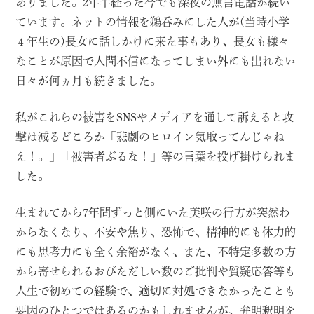
ありました。2年半経った今でも深夜の無言電話が続い
ています。ネットの情報を鵜呑みにした人が(当時小学
４年生の)長女に話しかけに来た事もあり、長女も様々
なことが原因で人間不信になってしまい外にも出れない
日々が何ヵ月も続きました。
私がこれらの被害をSNSやメディアを通して訴えると攻
撃は減るどころか「悲劇のヒロイン気取ってんじゃね
え！。」「被害者ぶるな！」等の言葉を投げ掛けられま
した。
生まれてから7年間ずっと側にいた美咲の行方が突然わ
からなくなり、不安や焦り、恐怖で、精神的にも体力的
にも思考力にも全く余裕がなく、また、不特定多数の方
から寄せられるおびただしい数のご批判や質疑応答等も
人生で初めての経験で、適切に対処できなかったことも
要因のひとつではあるのかもしれませんが、弁明釈明を