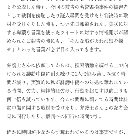
とを公表した時も、今回の被告の名誉毀損事件の被害者
として裁判を傍聴したり証人尋問を受けたり判決時に取
材を受けたりした時も、つい先日報道された、美咲に対
する卑猥な言葉を使ったツイートに対する情報開示が認
められたご報告の時にも、「そんな暇があれば娘を探
せ」といった言葉が必ず目に入ってきます。
弁護士さんに依頼してからは、捜索活動を続ける上で向
けられる誹謗中傷に耐え続けて1人で悩み苦しみ泣く時
間が減り、実質的に私が誹謗中傷への対処に奪われてい
る時間、労力、精神的疲労は、行動を起こす以前よりも
何十倍も減っています。今この問題に割いてる時間は誹
謗中傷に関する取材を受けたり、弁護士さんとの記者会
見に同行したり、裁判への同行の時間です。
確かに時間が少なからず奪われているのは事実ですが、