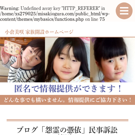
Warning
: Undefined array key "HTTP_REFERER" in
/home/xs279025/misakiogura.com/public_html/wp-
content/themes/mybasics/functions.php
on line
75
小倉美咲 家族開設ホームページ
ブログ「怨霊の憑依」民事訴訟