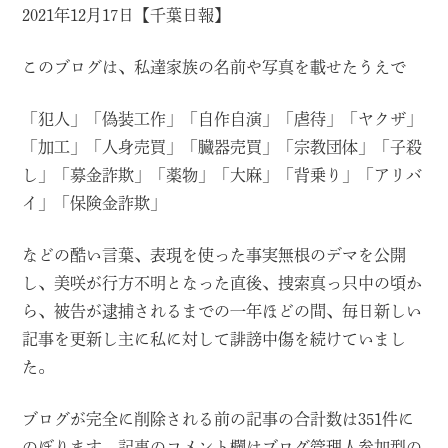
2021年12月17日【千葉日報】
このブログは、私達家族の名前や写真を載せたうえで
「犯人」「偽装工作」「自作自演」「虐待」「ヤクザ」
「加工」「人身売買」「臓器売買」「宗教団体」「子殺
し」「募金詐欺」「薬物」「大麻」「背乗り」「アリバ
イ」「保険金詐欺」
などの酷い言葉、表現を使った事実無根のデマを公開
し、美咲が行方不明となった直後、捜索真っ只中の頃か
ら、被告が逮捕されるまでの一年ほどの間、毎日新しい
記事を更新し主に私に対して誹謗中傷を続けていまし
た。
ブログが完全に削除される前の記事の合計数は351件に
のぼります。記事のコメント欄はブログ管理人参加型の