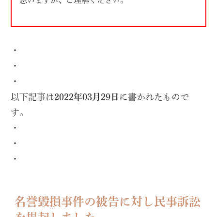
思いますが、ご理解ください。
・
・
・
以下記事は
2022年03月29日
に書かれたもので
す。
・
・
・
名誉毀損事件の被告に対し民事訴訟