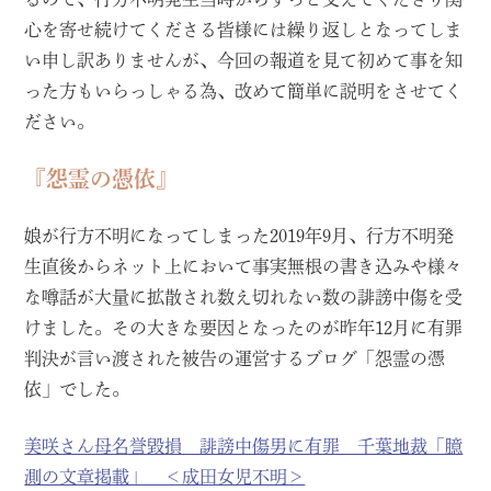
心を寄せ続けてくださる皆様には繰り返しとなってしま
い申し訳ありませんが、今回の報道を見て初めて事を知
った方もいらっしゃる為、改めて簡単に説明をさせてく
ださい。
『怨霊の憑依』
娘が行方不明になってしまった2019年9月、行方不明発
生直後からネット上において事実無根の書き込みや様々
な噂話が大量に拡散され数え切れない数の誹謗中傷を受
けました。その大きな要因となったのが昨年12月に有罪
判決が言い渡された被告の運営するブログ「怨霊の憑
依」でした。
美咲さん母名誉毀損 誹謗中傷男に有罪 千葉地裁「臆
測の文章掲載」 ＜成田女児不明＞