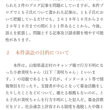
られた２件のブログ記事を問題にしていますが、本件ブ
ログでとも子氏について書かれた記事は、とも子氏にお
いて把握しているだけでも、２０１９年１０月から２０
２０年１０月までの間に３５１件あることから、今後、
訴えを拡張し、問題とする記事及び請求額を増やす可能
性があります。
２ 本件訴訟の目的について
本件は、山梨県道志村のキャンプ場で行方不明にな
った小倉美咲ちゃん（以下「美咲ちゃん」といいま
す。）の母親であるとも子氏が、インターネット等で情
報発信を行ったり、支援者が中心となって募金活動をし
たりしたことなどについて、確たる根拠もないのに、と
も子氏が美咲ちゃんを行方不明にした犯人だ、募金詐欺
だなどと、社会通念上許容される限度を逸脱した中傷と