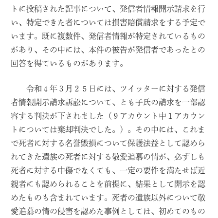
トに投稿された記事について、発信者情報開示請求を行
い、特定できた者については損害賠償請求をする予定で
います。既に複数件、発信者情報が特定されているもの
があり、その中には、本件の被告が発信者であったとの
回答を得ているものがあります。
令和４年３月２５日には、ツイッターに対する発信
者情報開示請求訴訟について、とも子氏の請求を一部認
容する判決が下されました（９アカウント中１アカウン
トについては棄却判決でした。）。その中には、これま
で死者に対する名誉毀損について保護法益として認めら
れてきた遺族の死者に対する敬愛追慕の情が、必ずしも
死者に対する中傷でなくても、一定の要件を満たせば近
親者にも認められることを前提に、結果として開示を認
めたものも含まれています。死者の遺族以外について敬
愛追慕の情の侵害を認めた事例としては、初めてのもの