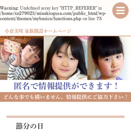
Warning
: Undefined array key "HTTP_REFERER" in
/home/xs279025/misakiogura.com/public_html/wp-
content/themes/mybasics/functions.php
on line
75
小倉美咲 家族開設ホームページ
節分の日