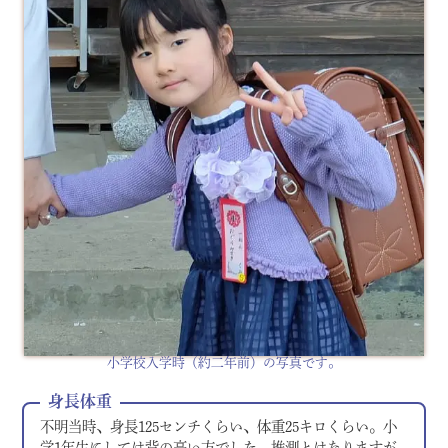
小学校入学時（約二年前）の写真です。
身長体重
不明当時、身長125センチくらい、体重25キロくらい。小
学1年生にしては背の高い方でした。推測とはなりますが