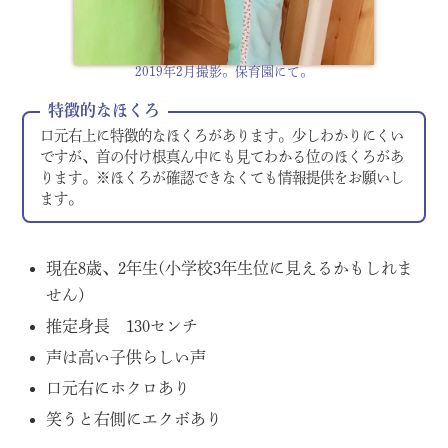
2019年2月撮影。保育園にて。
特徴的なほくろ
口元右上に特徴的なほくろがあります。少しわかりにくい
ですが、首の付け根真ん中にも見てわかる位のほくろがあ
ります。※ほくろが確認できなくても情報提供をお願いし
ます。
現在8歳、2年生(小学校3年生位に見えるかもしれま
せん)
推定身長 130センチ
声は高い子供らしい声
口元右にホクロあり
笑うと右側にエクボあり