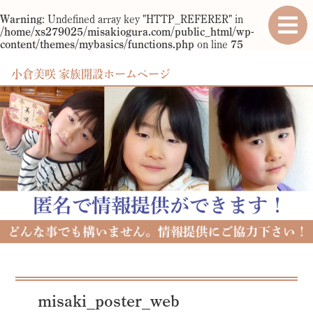
Warning
: Undefined array key "HTTP_REFERER" in
/home/xs279025/misakiogura.com/public_html/wp-
content/themes/mybasics/functions.php
on line
75
小倉美咲 家族開設ホームページ
misaki_poster_web