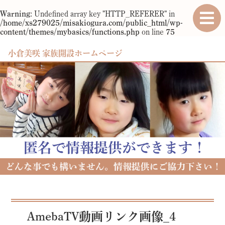
Warning
: Undefined array key "HTTP_REFERER" in
/home/xs279025/misakiogura.com/public_html/wp-
content/themes/mybasics/functions.php
on line
75
小倉美咲 家族開設ホームページ
AmebaTV動画リンク画像_4