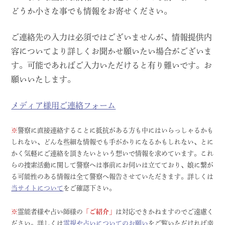
どうか小さな事でも情報をお寄せください。
ご連絡先の入力は必須ではございませんが、情報提供内
容についてより詳しくお聞かせ願いたい場合がございま
す。可能であればご入力いただけると有り難いです。お
願いいたします。
メディア様用ご連絡フォーム
※
警察に直接連絡することに抵抗がある方も中にはいらっしゃるかも
しれない、どんな些細な情報でも手がかりになるかもしれない、とに
かく気軽にご連絡を頂きたいという想いで情報を求めています。これ
らの捜索活動に関して警察へは事前にお伺いは立てており、娘に繋が
る可能性のある情報は全て警察へ報告させていただきます。詳しくは
当サイトについて
をご確認下さい。
※
霊能者様や占い師様の
「ご紹介」
は対応できかねますのでご遠慮く
ださい。詳しくは
霊視や占いについてのお願い
をご覧いただければ幸