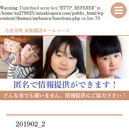
Warning
: Undefined array key "HTTP_REFERER" in
/home/xs279025/misakiogura.com/public_html/wp-
content/themes/mybasics/functions.php
on line
75
小倉美咲 家族開設ホームページ
201902_2