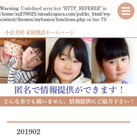
Warning
: Undefined array key "HTTP_REFERER" in
/home/xs279025/misakiogura.com/public_html/wp-
content/themes/mybasics/functions.php
on line
75
小倉美咲 家族開設ホームページ
201902