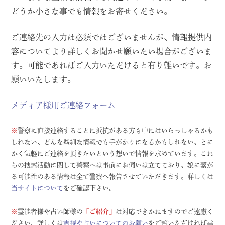
どうか小さな事でも情報をお寄せください。
ご連絡先の入力は必須ではございませんが、情報提供内
容についてより詳しくお聞かせ願いたい場合がございま
す。可能であればご入力いただけると有り難いです。お
願いいたします。
メディア様用ご連絡フォーム
※
警察に直接連絡することに抵抗がある方も中にはいらっしゃるかも
しれない、どんな些細な情報でも手がかりになるかもしれない、とに
かく気軽にご連絡を頂きたいという想いで情報を求めています。これ
らの捜索活動に関して警察へは事前にお伺いは立てており、娘に繋が
る可能性のある情報は全て警察へ報告させていただきます。詳しくは
当サイトについて
をご確認下さい。
※
霊能者様や占い師様の
「ご紹介」
は対応できかねますのでご遠慮く
ださい。詳しくは
霊視や占いについてのお願い
をご覧いただければ幸